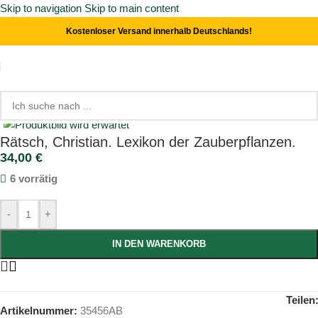
Skip to navigation
Skip to main content
Kostenloser Versand innerhalb Deutschlands!
Start
/
Genussmittel & Drogen
Click to enlarge
Rätsch, Christian. Lexikon der Zauberpflanzen.
34,00
€
6 vorrätig
-
+
IN DEN WARENKORB
Teilen
Artikelnummer:
35456AB