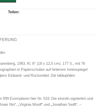
Teilen:
EFERUNG
der.
renberg, 1983. Kl. 8° (18 x 12,5 cm). 177 S., mit 76
thographien in Papierschuber auf hinterem Innenspiegel
tem Einband- und Rückentitel. Die bibliophilen
 999 Exemplaren hier Nr. 533. Die einzeln signierten und
„Anais Nin“, „Virginia Woolf“ und „Jonathan Swift“. –