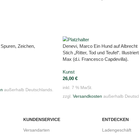
 Spuren, Zeichen,
Denevi, Marco Ein Hund auf Albrecht
Stich „Ritter, Tod und Teufel“. Illustrier
Max (d.i. Francesco Capdevilla).
Kunst
26,00
€
inkl. 7 % MwSt.
en
außerhalb Deutschlands.
zzgl.
Versandkosten
außerhalb Deutsc
KUNDENSERVICE
ENTDECKEN
Versandarten
Ladengeschäft