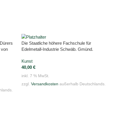
 Dürers
Die Staatliche höhere Fachschule für
Schremm
t von
Edelmetall-Industrie Schwäb. Gmünd.
Golem.
Kunst
Kunst
40,00
€
480,00
inkl. 7 % MwSt.
inkl. 7 
zzgl.
Versandkosten
außerhalb Deutschlands.
zzgl.
Ve
hlands.