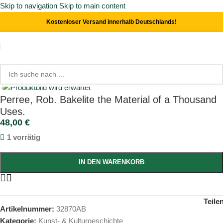
Skip to navigation
Skip to main content
Kostenloser Versand innerhalb Deutschlands!
Start
/
Kunst- & Kulturgeschichte
Click to enlarge
Perree, Rob. Bakelite the Material of a Thousand
Uses.
48,00
€
1 vorrätig
IN DEN WARENKORB
Teile
Artikelnummer:
32870AB
Kategorie:
Kunst- & Kulturgeschichte