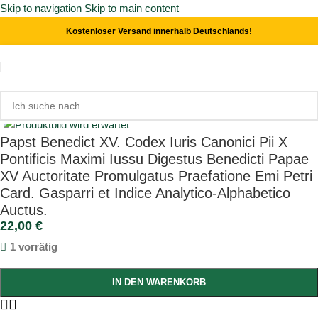
Skip to navigation
Skip to main content
Kostenloser Versand innerhalb Deutschlands!
Start
/
Theologie
Click to enlarge
Papst Benedict XV. Codex Iuris Canonici Pii X
Pontificis Maximi Iussu Digestus Benedicti Papae
XV Auctoritate Promulgatus Praefatione Emi Petri
Card. Gasparri et Indice Analytico-Alphabetico
Auctus.
22,00
€
1 vorrätig
IN DEN WARENKORB