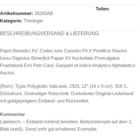
Teilen:
Artikelnummer:
28283AB
Kategorie:
Theologie
BESCHREIBUNG
VERSAND & LIEFERUNG
Papst Benedict XV. Codex Iuris Canonici Pii X Pontificis Maximi
Iussu Digestus Benedicti Papae XV Auctoritate Promulgatus
Praefatione Emi Petri Card. Gasparri et Indice Analytico-Alphabetico
Auctus.
(Rom). Typis Polyglottis Vaticanis, 1923. 12° (14 x 9 cm). 918 S.
Dünndruck. Dreiseitiger Rotschnitt. Dunkelroter Original-Lederband
mit goldgeprägtem Einband- und Rückentitel.
Kommentar
Lateinisch. – Einband minimal berieben. Beitzerstempel auf dem 1.
Blatt (weiß). Sonst sehr gut erhaltenes Exemplar.