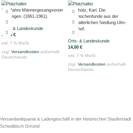
100 Jahre Männergesangverein
Anschütz, Karl. Die
Höpfingen. (1861-1961).
Tierknochenfunde aus der
mittelalterlichen Siedlung Ulm-
Orts- & Landeskunde
Weinhof.
38,00
€
Orts- & Landeskunde
inkl. 7 % MwSt.
14,00
€
zzgl.
Versandkosten
außerhalb
inkl. 7 % MwSt.
Deutschlands.
zzgl.
Versandkosten
außerhalb
Deutschlands.
Versandantiquariat & Ladengeschäft in der historischen Stauferstadt
Schwäbisch Gmünd