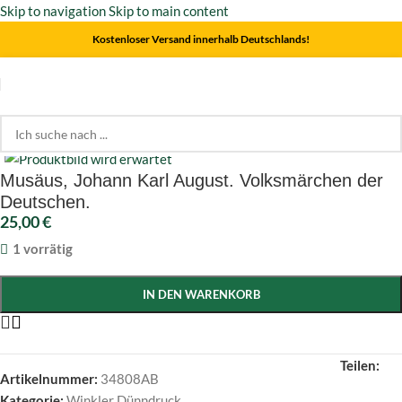
Skip to navigation
Skip to main content
Kostenloser Versand innerhalb Deutschlands!
Start
/
Winkler Dünndruck
Click to enlarge
Musäus, Johann Karl August. Volksmärchen der
Deutschen.
25,00
€
1 vorrätig
IN DEN WARENKORB
Teilen:
Artikelnummer:
34808AB
Kategorie:
Winkler Dünndruck