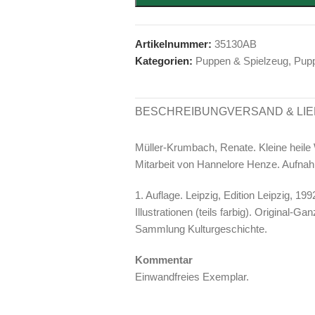
Artikelnummer:
35130AB
Kategorien:
Puppen & Spielzeug
,
Pup
BESCHREIBUNG
VERSAND & LI
Müller-Krumbach, Renate. Kleine heile 
Mitarbeit von Hannelore Henze. Aufna
1. Auflage. Leipzig, Edition Leipzig, 199
Illustrationen (teils farbig). Original-G
Sammlung Kulturgeschichte.
Kommentar
Einwandfreies Exemplar.