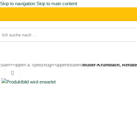
Skip to navigation
Skip to main content
Start
/
Puppen & Spielzeug
/
Puppenstuben
/
Müller-Krumbach, Renate. 
Click to enlarge