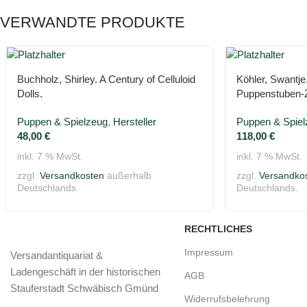
VERWANDTE PRODUKTE
Buchholz, Shirley. A Century of Celluloid
Köhler, Swantj
Dolls.
Puppenstuben-
Puppen & Spielzeug
,
Hersteller
Puppen & Spiel
48,00
€
118,00
€
inkl. 7 % MwSt.
inkl. 7 % MwSt.
zzgl.
Versandkosten
außerhalb
zzgl.
Versandko
Deutschlands.
Deutschlands.
RECHTLICHES
Impressum
Versandantiquariat &
Ladengeschäft in der historischen
AGB
Stauferstadt Schwäbisch Gmünd
Widerrufsbelehrung