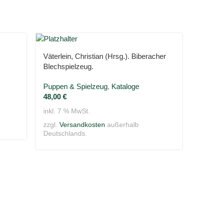
Väterlein, Christian (Hrsg.). Biberacher
Wilck
Blechspielzeug.
Puppe
Puppen & Spielzeug
,
Kataloge
28,0
48,00
€
inkl. 
inkl. 7 % MwSt.
zzgl.
Deuts
zzgl.
Versandkosten
außerhalb
Deutschlands.