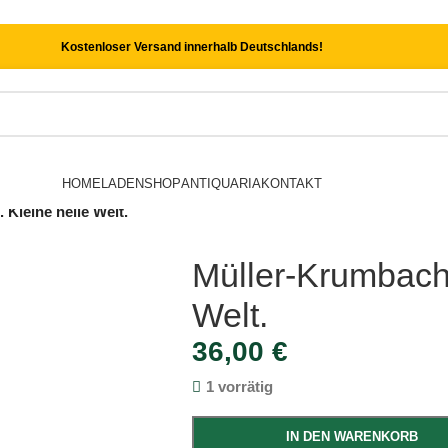
Kostenloser Versand innerhalb Deutschlands!
HOME
LADEN
SHOP
ANTIQUARIA
KONTAKT
Kleine heile Welt.
Müller-Krumbach,
Welt.
36,00
€
1 vorrätig
IN DEN WARENKORB