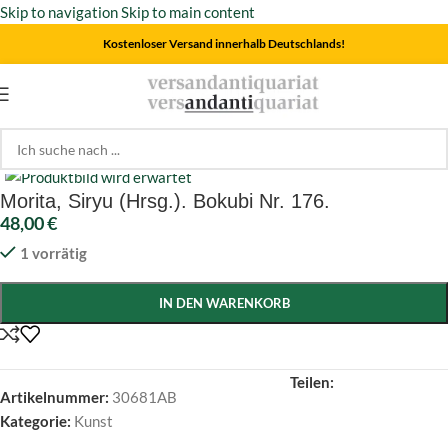
Skip to navigation
Skip to main content
Kostenloser Versand innerhalb Deutschlands!
Start
/
Kunst
Click to enlarge
Morita, Siryu (Hrsg.). Bokubi Nr. 176.
48,00
€
1 vorrätig
IN DEN WARENKORB
Teilen:
Artikelnummer:
30681AB
Kategorie:
Kunst