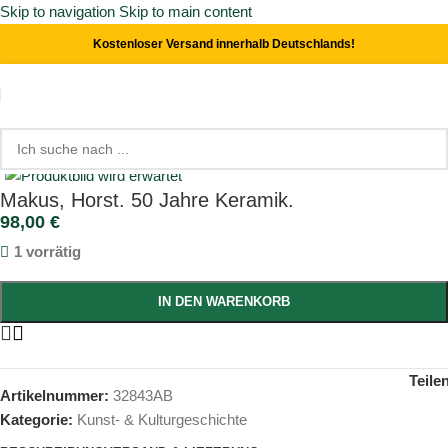
Skip to navigation
Skip to main content
Kostenloser Versand innerhalb Deutschlands!
Start
/
Kunst- & Kulturgeschichte
Click to enlarge
Makus, Horst. 50 Jahre Keramik.
98,00
€
1 vorrätig
IN DEN WARENKORB
Teile
Artikelnummer:
32843AB
Kategorie:
Kunst- & Kulturgeschichte