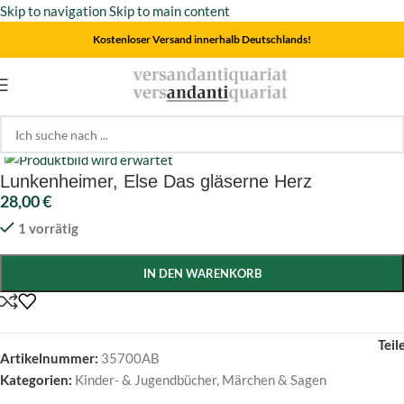
Skip to navigation
Skip to main content
Kostenloser Versand innerhalb Deutschlands!
Start
/
Kinder- & Jugendbücher
/
Märchen & Sagen
Click to enlarge
Lunkenheimer, Else Das gläserne Herz
28,00
€
1 vorrätig
IN DEN WARENKORB
Teil
Artikelnummer:
35700AB
Kategorien:
Kinder- & Jugendbücher
,
Märchen & Sagen