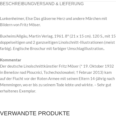
BESCHREIBUNG
VERSAND & LIEFERUNG
Lunkenheimer, Else Das gläserne Herz und andere Märchen mit
Bildern von Fritz Möser.
Buxheim/Allgäu, Martin Verlag, 1961. 8° (21 x 15 cm). 120 S., mit 15
doppelseitigen und 2 ganzseitigen Linolschnitt-Illustrationen (meist
farbig). Englische Broschur mit farbiger Umschlagillustration..
Kommentar
Der deutsche Linolschnittkünstler Fritz Möser (* 19. Oktober 1932
in Benešov nad Ploucnicí, Tschechoslowakei; † Februar 2013) kam
auf der Flucht vor der Roten Armee mit seinen Eltern 14-jährig nach
Memmingen, wo er bis zu seinem Tode lebte und wirkte. – Sehr gut
erhaltenes Exemplar.
VERWANDTE PRODUKTE