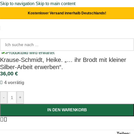
Skip to navigation
Skip to main content
Kostenloser Versand innerhalb Deutschlands!
Start
/
Orts- & Landeskunde
Click to enlarge
Krause-Schmidt, Heike. „… ihr Brodt mit kleiner
Silber-Arbeit erwerben“.
36,00
€
4 vorrätig
-
+
IN DEN WARENKORB
Teilen: