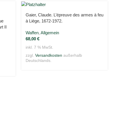
Gaier, Claude. L’épreuve des armes à feu
Hoyem
ue
à Liège, 1672-1972.
Sporti
t II
Part II
Waffen
,
Allgemein
68,00
€
Waffe
260,
inkl. 7 % MwSt.
inkl. 
zzgl.
Versandkosten
außerhalb
Deutschlands.
zzgl.
Deuts