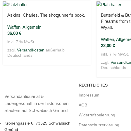
Askins, Charles, The shotgunner’s book.
Butterfield & Bu
Firearms from t
Waffen
,
Allgemein
Wyatt.
36,00
€
Waffen
,
Allgeme
inkl. 7 % MwSt.
22,00
€
zzgl.
Versandkosten
außerhalb
inkl. 7 % MwSt.
Deutschlands.
zzgl.
Versandko
Deutschlands.
RECHTLICHES
Impressum
Versandantiquariat &
Ladengeschäft in der historischen
AGB
Stauferstadt Schwäbisch Gmünd
Widerrufsbelehrung
Kronengässle 6, 73525 Schwäbisch
Datenschutzerklärung
Gmünd