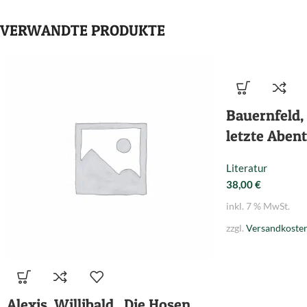
VERWANDTE PRODUKTE
Bauernfeld,
letzte Abent
Literatur
38,00
€
inkl. 7 % MwSt.
zzgl.
Versandkoste
Alexis, Willibald., Die Hosen