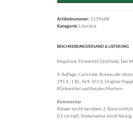
Artikelnummer:
31394AB
Kategorie:
Literatur
BESCHREIBUNG
VERSAND & LIEFERUNG
Klopstock, F(riedrich) G(ottlieb). Der M
4. Auflage. Carlsruhe, Bureau der deutsc
295 S.; 1 Bl., 469, 351 S. Original-Pa
RÜckentitel und floralen Mustern.
Kommentar
Ränder leicht berieben. 2. Band seitlic
0,5 cm tief). Stellenweise leicht fleckig.