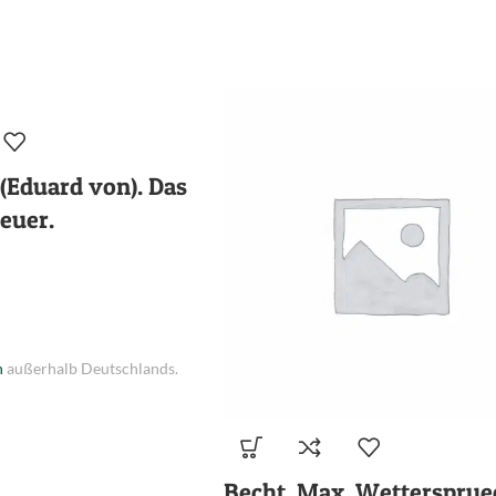
 (Eduard von). Das
euer.
n
außerhalb Deutschlands.
Becht, Max. Wettersprue