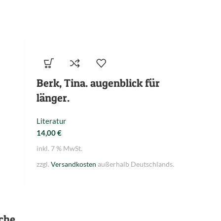
Berk, Tina. augenblick für
länger.
Literatur
14,00
€
inkl. 7 % MwSt.
zzgl.
Versandkosten
außerhalb Deutschlands.
che.
Haupt