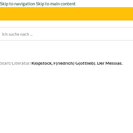
Skip to navigation
Skip to main content
Start
/
Literatur
/
Klopstock, F(riedrich) G(ottlieb). Der Messias.