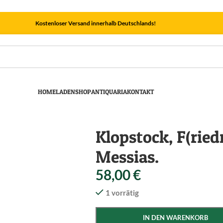
Kostenloser Versand innerhalb Deutschlands!
HOME
LADEN
SHOP
ANTIQUARIA
KONTAKT
Klopstock, F(riedr
Messias.
58,00
€
1 vorrätig
IN DEN WARENKORB