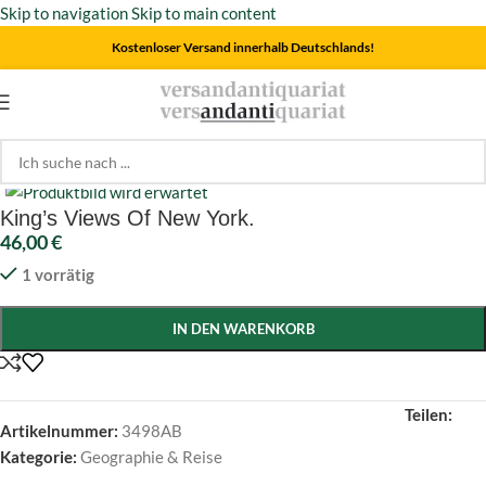
Skip to navigation
Skip to main content
Kostenloser Versand innerhalb Deutschlands!
Start
/
Geographie & Reise
Click to enlarge
King’s Views Of New York.
46,00
€
1 vorrätig
IN DEN WARENKORB
Teilen:
Artikelnummer:
3498AB
Kategorie:
Geographie & Reise