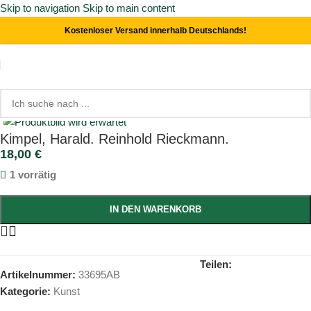
Skip to navigation
Skip to main content
Kostenloser Versand innerhalb Deutschlands!
Start
/
Kunst
Click to enlarge
Kimpel, Harald. Reinhold Rieckmann.
18,00
€
1 vorrätig
IN DEN WARENKORB
Teilen:
Artikelnummer:
33695AB
Kategorie:
Kunst