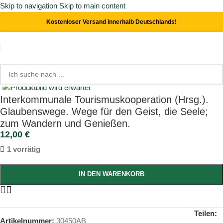
Skip to navigation
Skip to main content
Kostenloser Versand innerhalb Deutschlands!
Start
/
Orts- & Landeskunde
Click to enlarge
Interkommunale Tourismuskooperation (Hrsg.).
Glaubenswege. Wege für den Geist, die Seele;
zum Wandern und Genießen.
12,00
€
1 vorrätig
IN DEN WARENKORB
Teilen:
Artikelnummer:
30450AB