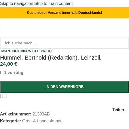
Skip to navigation
Skip to main content
Kostenloser Versand innerhalb Deutschlands!
Start
/
Orts- & Landeskunde
Click to enlarge
Hummel, Berthold (Redaktion). Leinzell.
24,00
€
1 vorrätig
IN DEN WARENKORB
Teilen:
Artikelnummer:
21393AB
Kategorie:
Orts- & Landeskunde