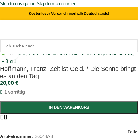
Skip to navigation
Skip to main content
Kostenloser Versand innerhalb Deutschlands!
Start
/
Kinder- & Jugendbücher
/
Sonstige
Click to enlarge
Hoffmann, Franz. Zeit ist Geld. / Die Sonne bringt
es an den Tag.
20,00
€
1 vorrätig
IN DEN WARENKORB
Teile
Artikelnummer:
26044AB