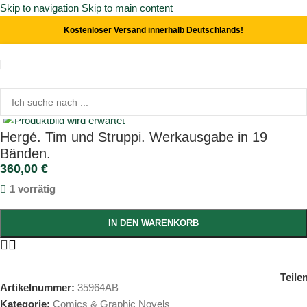
Skip to navigation
Skip to main content
Kostenloser Versand innerhalb Deutschlands!
Start
/
Comics & Graphic Novels
Click to enlarge
Hergé. Tim und Struppi. Werkausgabe in 19
Bänden.
360,00
€
1 vorrätig
IN DEN WARENKORB
Teile
Artikelnummer:
35964AB
Kategorie:
Comics & Graphic Novels