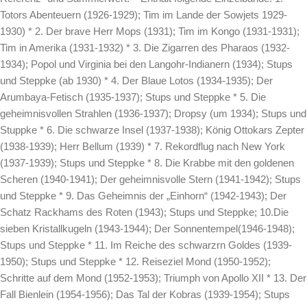
Totors Abenteuern (1926-1929); Tim im Lande der Sowjets 1929-
1930) * 2. Der brave Herr Mops (1931); Tim im Kongo (1931-1931);
Tim in Amerika (1931-1932) * 3. Die Zigarren des Pharaos (1932-
1934); Popol und Virginia bei den Langohr-Indianern (1934); Stups
und Steppke (ab 1930) * 4. Der Blaue Lotos (1934-1935); Der
Arumbaya-Fetisch (1935-1937); Stups und Steppke * 5. Die
geheimnisvollen Strahlen (1936-1937); Dropsy (um 1934); Stups und
Stuppke * 6. Die schwarze Insel (1937-1938); König Ottokars Zepter
(1938-1939); Herr Bellum (1939) * 7. Rekordflug nach New York
(1937-1939); Stups und Steppke * 8. Die Krabbe mit den goldenen
Scheren (1940-1941); Der geheimnisvolle Stern (1941-1942); Stups
und Steppke * 9. Das Geheimnis der „Einhorn“ (1942-1943); Der
Schatz Rackhams des Roten (1943); Stups und Steppke; 10.Die
sieben Kristallkugeln (1943-1944); Der Sonnentempel(1946-1948);
Stups und Steppke * 11. Im Reiche des schwarzrn Goldes (1939-
1950); Stups und Steppke * 12. Reiseziel Mond (1950-1952);
Schritte auf dem Mond (1952-1953); Triumph von Apollo XII * 13. Der
Fall Bienlein (1954-1956); Das Tal der Kobras (1939-1954); Stups