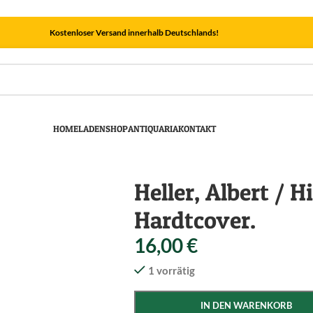
Kostenloser Versand innerhalb Deutschlands!
HOME
LADEN
SHOP
ANTIQUARIA
KONTAKT
Heller, Albert / H
Hardtcover.
16,00
€
1 vorrätig
IN DEN WARENKORB