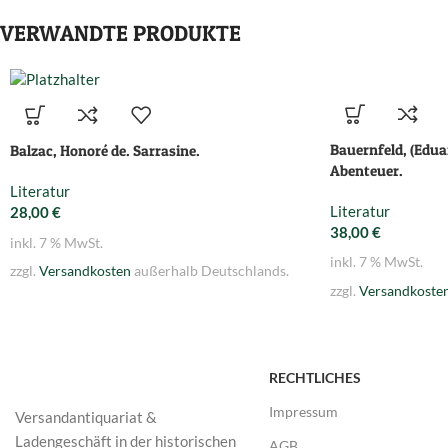
VERWANDTE PRODUKTE
Bauernfeld, (Eduar
Balzac, Honoré de. Sarrasine.
Abenteuer.
Literatur
Literatur
28,00
€
38,00
€
inkl. 7 % MwSt.
inkl. 7 % MwSt.
zzgl.
Versandkosten
außerhalb Deutschlands.
zzgl.
Versandkoste
RECHTLICHES
Impressum
Versandantiquariat &
Ladengeschäft in der historischen
AGB