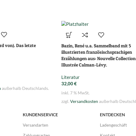
d von). Das letzte
Bazin, René u.a. Sammelband mit 5
illustrierten französischsprachigen
Erzählungen aus: Nouvelle Collection
Illustrée Calman-Lévy.
Literatur
32,00
€
n
außerhalb Deutschlands.
inkl. 7 % MwSt.
zzgl.
Versandkosten
außerhalb Deutschl
KUNDENSERVICE
ENTDECKEN
Versandarten
Ladengeschäft
Zahlungsarten
Kontakt