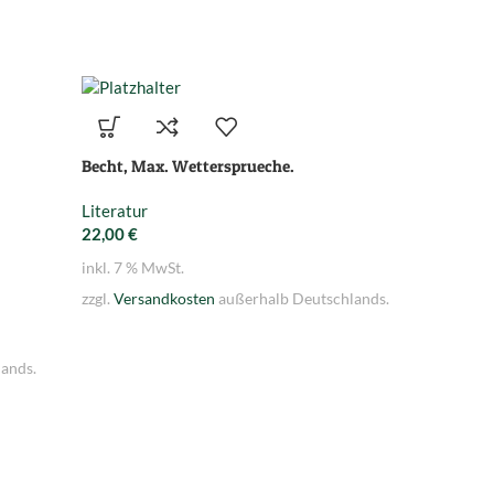
Becht, Max. Wettersprueche.
Bonin, 
Literatur
Literatu
22,00
€
18,00
€
inkl. 7 % MwSt.
inkl. 7 
zzgl.
Versandkosten
außerhalb Deutschlands.
zzgl.
Ver
ands.