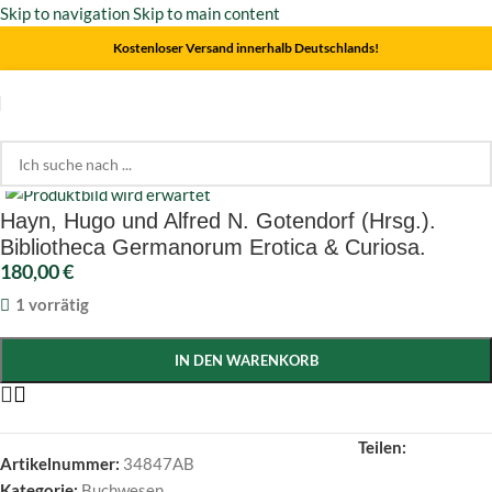
Skip to navigation
Skip to main content
Kostenloser Versand innerhalb Deutschlands!
Start
/
Buchwesen
Click to enlarge
Hayn, Hugo und Alfred N. Gotendorf (Hrsg.).
Bibliotheca Germanorum Erotica & Curiosa.
180,00
€
1 vorrätig
IN DEN WARENKORB
Teilen:
Artikelnummer:
34847AB
Kategorie:
Buchwesen