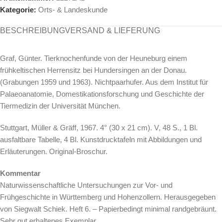
Kategorie:
Orts- & Landeskunde
BESCHREIBUNG
VERSAND & LIEFERUNG
Graf, Günter. Tierknochenfunde von der Heuneburg einem
frühkeltischen Herrensitz bei Hundersingen an der Donau.
(Grabungen 1959 und 1963). Nichtpaarhufer. Aus dem Institut für
Palaeoanatomie, Domestikationsforschung und Geschichte der
Tiermedizin der Universität München.
Stuttgart, Müller & Gräff, 1967. 4° (30 x 21 cm). V, 48 S., 1 Bl.
ausfaltbare Tabelle, 4 Bl. Kunstdrucktafeln mit Abbildungen und
Erläuterungen. Original-Broschur.
Kommentar
Naturwissenschaftliche Untersuchungen zur Vor- und
Frühgeschichte in Württemberg und Hohenzollern. Herausgegeben
von Siegwalt Schiek. Heft 6. – Papierbedingt minimal randgebräunt.
Sehr gut erhaltenes Exemplar.