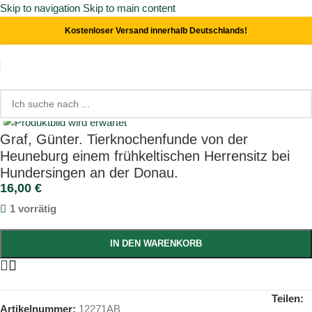
Skip to navigation
Skip to main content
Kostenloser Versand innerhalb Deutschlands!
Start
/
Orts- & Landeskunde
Click to enlarge
Graf, Günter. Tierknochenfunde von der
Heuneburg einem frühkeltischen Herrensitz bei
Hundersingen an der Donau.
16,00
€
1 vorrätig
IN DEN WARENKORB
Teilen:
Artikelnummer:
12271AB