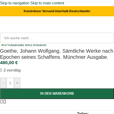
Skip to navigation
Skip to main content
Kostenloser Versand innerhalb Deutschlands!
Start
/
Literatur
Click to enlarge
Goethe, Johann Wolfgang. Sämtliche Werke nach
Epochen seines Schaffens. Münchner Ausgabe.
480,00
€
2 vorrätig
-
+
IN DEN WARENKORB
Teilen: