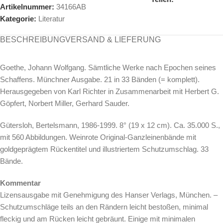
Artikelnummer:
34166AB
Kategorie:
Literatur
BESCHREIBUNG
VERSAND & LIEFERUNG
Goethe, Johann Wolfgang. Sämtliche Werke nach Epochen seines
Schaffens. Münchner Ausgabe. 21 in 33 Bänden (= komplett).
Herausgegeben von Karl Richter in Zusammenarbeit mit Herbert G.
Göpfert, Norbert Miller, Gerhard Sauder.
Gütersloh, Bertelsmann, 1986-1999. 8° (19 x 12 cm). Ca. 35.000 S.,
mit 560 Abbildungen. Weinrote Original-Ganzleinenbände mit
goldgeprägtem Rückentitel und illustriertem Schutzumschlag. 33
Bände.
Kommentar
Lizensausgabe mit Genehmigung des Hanser Verlags, München. –
Schutzumschläge teils an den Rändern leicht bestoßen, minimal
fleckig und am Rücken leicht gebräunt. Einige mit minimalen