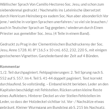
Wällischer Sprach Von Camillo Hectoreo Soc. Jesu, und schon zum
siebendenmal gedruckt / Nachmahls ins Lateinische übersetzet
durch Henricum Heinsberg ex eadem Soc. Nun aber absonderlich Vor
jene / welche in vorigen Sprachen unerfahren / so viel sie brauchen /
auch in Teutscher Sprach an Tag gegeben / wiederum durch Einen
Priester aus gemeldter Soc. Jesu. (4 Teile in einem Band).
Gedruckt zu Prag in der Clementinischen Buchdruckerey der Soc.
Jesu, Anno 1728. Kl. 8° (16,5 x 10 cm). 652, 232, 220 S., mit einigen
gestochenen Vignetten. Ganzlederband der Zeit auf 4 Bünden.
Kommentar
1./2. Teil durchpaginiert. Fehlpaginierungen: 2. Teil Sprung nach S.
552 auf S. 557. Im 4. Teil S. 41-44 doppelt paginiert. Text korrekt
durchlaufend. So vollständig. – Einband leicht berieben. Leder an den
Kapitalen beschädigt mit Fehlstellen. Rücken unten kleine Reste
eines Aufklebers. Hinterer Deckel an vier Stellen Fehlstellen im
Leder, so dass der Holzdeckel sichtbar ist. Vor- / Nachsätze etwas
gebräunt. Kleiner Wurmgang am Bundsteg ab S. 215 bis Nachsatz.