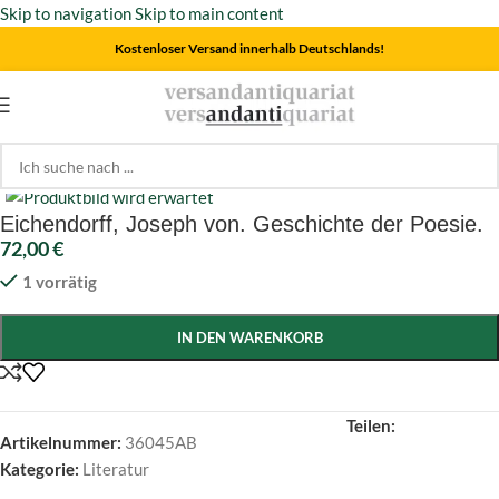
Skip to navigation
Skip to main content
Kostenloser Versand innerhalb Deutschlands!
Start
/
Literatur
Click to enlarge
Eichendorff, Joseph von. Geschichte der Poesie.
72,00
€
1 vorrätig
IN DEN WARENKORB
Teilen:
Artikelnummer:
36045AB
Kategorie:
Literatur