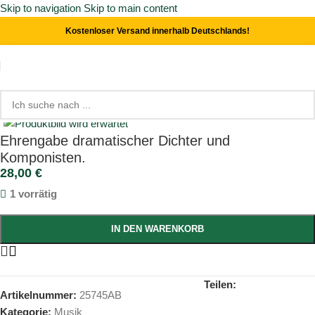
Skip to navigation
Skip to main content
Kostenloser Versand innerhalb Deutschlands!
Start
/
Musik
Click to enlarge
Ehrengabe dramatischer Dichter und
Komponisten.
28,00
€
1 vorrätig
IN DEN WARENKORB
Teilen:
Artikelnummer:
25745AB
Kategorie:
Musik