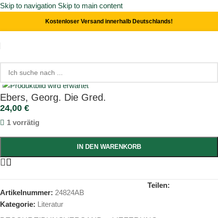
Skip to navigation
Skip to main content
Kostenloser Versand innerhalb Deutschlands!
Start
/
Literatur
Click to enlarge
Ebers, Georg. Die Gred.
24,00
€
1 vorrätig
IN DEN WARENKORB
Teilen:
Artikelnummer:
24824AB
Kategorie:
Literatur