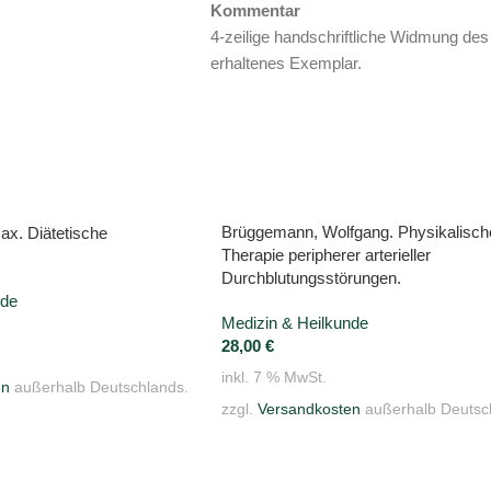
Kommentar
4-zeilige handschriftliche Widmung des A
erhaltenes Exemplar.
Brüggemann, Wolfgang. Physikalisch
ax. Diätetische
Therapie peripherer arterieller
Durchblutungsstörungen.
nde
Medizin & Heilkunde
28,00
€
inkl. 7 % MwSt.
en
außerhalb Deutschlands.
zzgl.
Versandkosten
außerhalb Deutsc