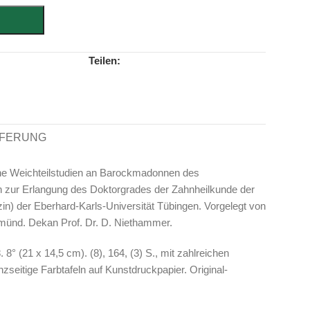
Teilen:
EFERUNG
che Weichteilstudien an Barockmadonnen des
n zur Erlangung des Doktorgrades der Zahnheilkunde der
zin) der Eberhard-Karls-Universität Tübingen. Vorgelegt von
ünd. Dekan Prof. Dr. D. Niethammer.
8° (21 x 14,5 cm). (8), 164, (3) S., mit zahlreichen
zseitige Farbtafeln auf Kunstdruckpapier. Original-