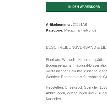
IN DEN WARENKORB
Artikelnummer:
22251AB
Kategorie:
Medizin & Heilkunde
BESCHREIBUNG
VERSAND & LI
Eberhard, Wendelin. Kieferorthopädis
Bodenseeraums. Inaugural-Dissertatio
medizinischen Fakultät (klinische Medi
Wendelin Eberhard aus Schwäbisch Gm
Neustetten, Offsetdruck Spengler, 1988. 
Abbildungen, Zeichnungen und 2 Bl. gan
Kartoniert.