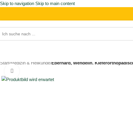
Skip to navigation
Skip to main content
Start
/
Medizin & Heilkunde
/
Eberhard, Wendelin. Kieferorthopädis
Click to enlarge