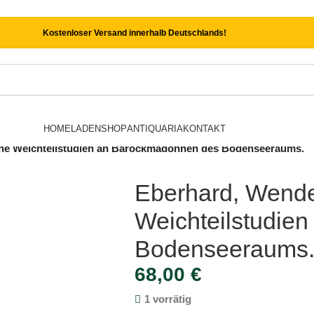
Kostenloser Versand innerhalb Deutschlands!
HOME
LADEN
SHOP
ANTIQUARIA
KONTAKT
che Weichteilstudien an Barockmadonnen des Bodenseeraums.
Eberhard, Wendel
Weichteilstudie
Bodenseeraums
68,00
€
1 vorrätig