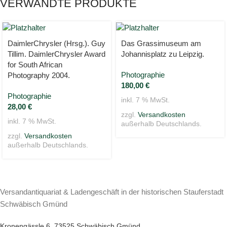
VERWANDTE PRODUKTE
DaimlerChrysler (Hrsg.). Guy
Das Grassimuseum am
Tillim. DaimlerChrysler Award
Johannisplatz zu Leipzig.
for South African
Photographie
Photography 2004.
180,00
€
Photographie
inkl. 7 % MwSt.
28,00
€
zzgl.
Versandkosten
inkl. 7 % MwSt.
außerhalb Deutschlands.
zzgl.
Versandkosten
außerhalb Deutschlands.
Versandantiquariat & Ladengeschäft in der historischen Stauferstadt
Schwäbisch Gmünd
Kronengässle 6, 73525 Schwäbisch Gmünd