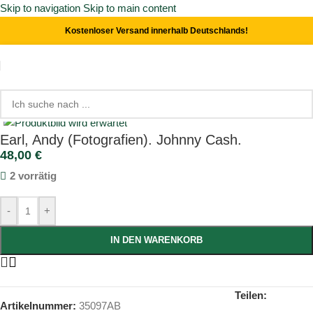
Skip to navigation
Skip to main content
Kostenloser Versand innerhalb Deutschlands!
Start
/
Photographie
Click to enlarge
Earl, Andy (Fotografien). Johnny Cash.
48,00
€
2 vorrätig
-
+
IN DEN WARENKORB
Teilen:
Artikelnummer:
35097AB