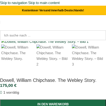
Skip to navigation
Skip to main content
Kostenloser Versand innerhalb Deutschlands!
Start
/
Waffen
/
Monographien
Click to enlarge
Dowell, William Chipchase. The Webley Story.
175,00
€
1 vorrätig
IN DEN WARENKORB