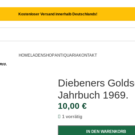
Kostenloser Versand innerhalb Deutschlands!
HOME
LADEN
SHOP
ANTIQUARIA
KONTAKT
69.
Diebeners Gold
Jahrbuch 1969.
10,00
€
1 vorrätig
IN DEN WARENKORB