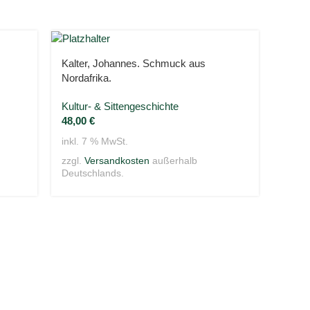
Kalter, Johannes. Schmuck aus
Kontak
Nordafrika.
Varia
Kultur- & Sittengeschichte
14,0
48,00
€
inkl. 
inkl. 7 % MwSt.
zzgl.
Deuts
zzgl.
Versandkosten
außerhalb
Deutschlands.