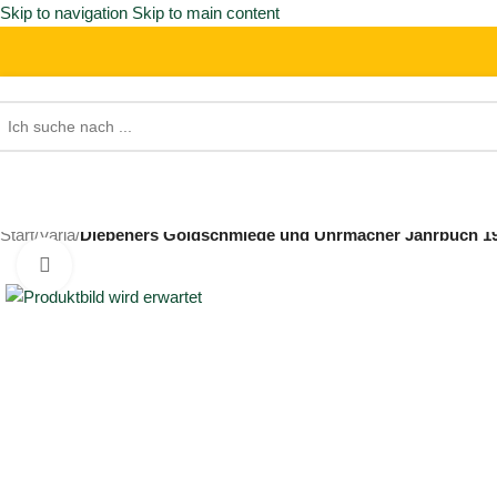
Skip to navigation
Skip to main content
Start
/
Varia
/
Diebeners Goldschmiede und Uhrmacher Jahrbuch 19
Click to enlarge