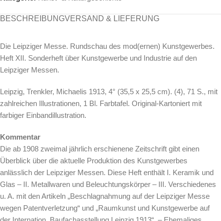
BESCHREIBUNG
VERSAND & LIEFERUNG
Die Leipziger Messe. Rundschau des mod(ernen) Kunstgewerbes.
Heft XII. Sonderheft über Kunstgewerbe und Industrie auf den
Leipziger Messen.
Leipzig, Trenkler, Michaelis 1913, 4° (35,5 x 25,5 cm). (4), 71 S., mit
zahlreichen Illustrationen, 1 Bl. Farbtafel. Original-Kartoniert mit
farbiger Einbandillustration.
Kommentar
Die ab 1908 zweimal jährlich erschienene Zeitschrift gibt einen
Überblick über die aktuelle Produktion des Kunstgewerbes
anlässlich der Leipziger Messen. Diese Heft enthält I. Keramik und
Glas – II. Metallwaren und Beleuchtungskörper – III. Verschiedenes
u. A. mit den Artikeln „Beschlagnahmung auf der Leipziger Messe
wegen Patentverletzung“ und „Raumkunst und Kunstgewerbe auf
der Internation. Baufachasstellung Leipzig 1913“. – Ehemaliges