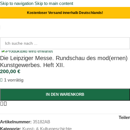
Skip to navigation
Skip to main content
Kostenloser Versand innerhalb Deutschlands!
Start
/
Kunst- & Kulturgeschichte
Click to enlarge
Die Leipziger Messe. Rundschau des mod(ernen)
Kunstgewerbes. Heft XII.
200,00
€
1 vorrätig
IN DEN WARENKORB
Teile
Artikelnummer:
35182AB
Kategorie:
Kunst- & Kulturgeschichte