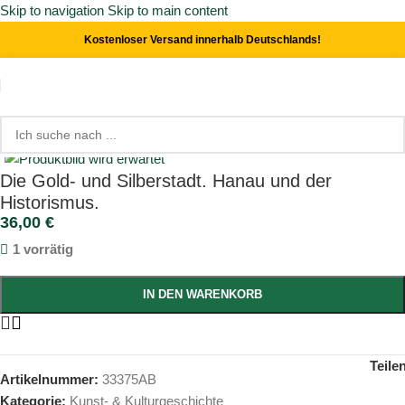
Skip to navigation
Skip to main content
Kostenloser Versand innerhalb Deutschlands!
Start
/
Kunst- & Kulturgeschichte
Click to enlarge
Die Gold- und Silberstadt. Hanau und der
Historismus.
36,00
€
1 vorrätig
IN DEN WARENKORB
Teile
Artikelnummer:
33375AB
Kategorie:
Kunst- & Kulturgeschichte