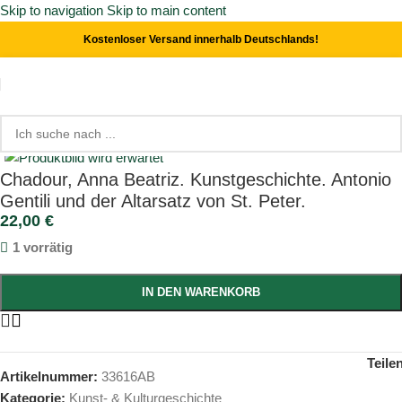
Skip to navigation
Skip to main content
Kostenloser Versand innerhalb Deutschlands!
Start
/
Kunst- & Kulturgeschichte
Click to enlarge
Chadour, Anna Beatriz. Kunstgeschichte. Antonio
Gentili und der Altarsatz von St. Peter.
22,00
€
1 vorrätig
IN DEN WARENKORB
Teile
Artikelnummer:
33616AB
Kategorie:
Kunst- & Kulturgeschichte