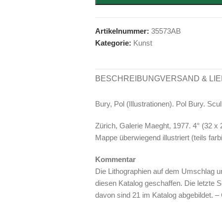
Artikelnummer:
35573AB
Kategorie:
Kunst
BESCHREIBUNG
VERSAND & LI
Bury, Pol (Illustrationen). Pol Bury. Scu
Zürich, Galerie Maeght, 1977. 4° (32 x 2
Mappe überwiegend illustriert (teils farb
Kommentar
Die Lithographien auf dem Umschlag un
diesen Katalog geschaffen. Die letzte 
davon sind 21 im Katalog abgebildet. – 