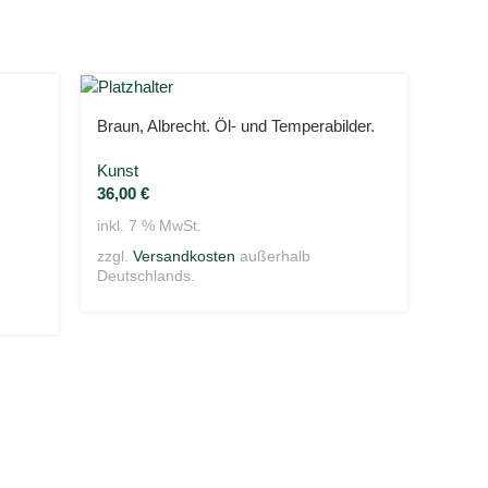
Braun, Albrecht. Öl- und Temperabilder.
Kunst
36,00
€
inkl. 7 % MwSt.
zzgl.
Versandkosten
außerhalb
Deutschlands.
Comun
a Vill