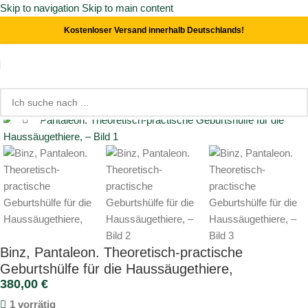
Skip to navigation
Skip to main content
Kostenloser Versand innerhalb Deutschlands!
Start
/
Medizin & Heilkunde
Click to enlarge
Binz, Pantaleon. Theoretisch-practische
Geburtshülfe für die Haussäugethiere,
380,00
€
1 vorrätig