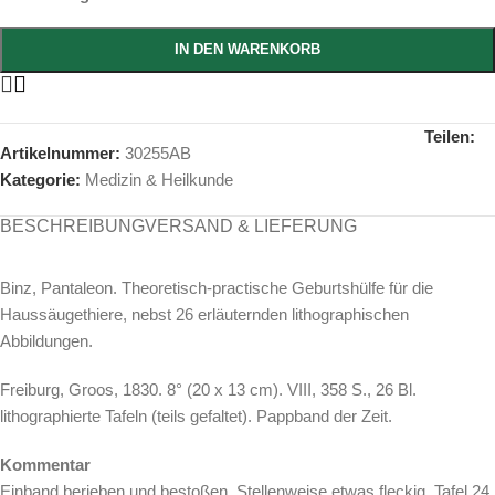
IN DEN WARENKORB
Teilen:
Artikelnummer:
30255AB
Kategorie:
Medizin & Heilkunde
BESCHREIBUNG
VERSAND & LIEFERUNG
Binz, Pantaleon. Theoretisch-practische Geburtshülfe für die
Haussäugethiere, nebst 26 erläuternden lithographischen
Abbildungen.
Freiburg, Groos, 1830. 8° (20 x 13 cm). VIII, 358 S., 26 Bl.
lithographierte Tafeln (teils gefaltet). Pappband der Zeit.
Kommentar
Einband berieben und bestoßen. Stellenweise etwas fleckig. Tafel 24