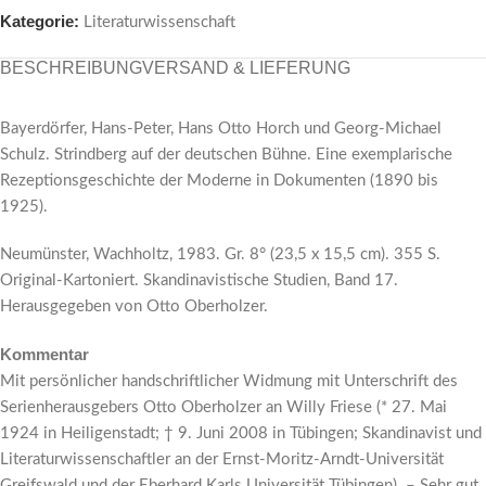
Kategorie:
Literaturwissenschaft
BESCHREIBUNG
VERSAND & LIEFERUNG
Bayerdörfer, Hans-Peter, Hans Otto Horch und Georg-Michael
Schulz. Strindberg auf der deutschen Bühne. Eine exemplarische
Rezeptionsgeschichte der Moderne in Dokumenten (1890 bis
1925).
Neumünster, Wachholtz, 1983. Gr. 8° (23,5 x 15,5 cm). 355 S.
Original-Kartoniert. Skandinavistische Studien, Band 17.
Herausgegeben von Otto Oberholzer.
Kommentar
Mit persönlicher handschriftlicher Widmung mit Unterschrift des
Serienherausgebers Otto Oberholzer an Willy Friese (* 27. Mai
1924 in Heiligenstadt; † 9. Juni 2008 in Tübingen; Skandinavist und
Literaturwissenschaftler an der Ernst-Moritz-Arndt-Universität
Greifswald und der Eberhard Karls Universität Tübingen). – Sehr gut