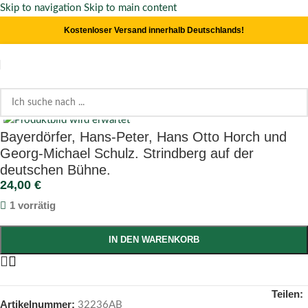
Skip to navigation
Skip to main content
Kostenloser Versand innerhalb Deutschlands!
Click to enlarge
Start
/
Literaturwissenschaft
Bayerdörfer, Hans-Peter, Hans Otto Horch und
Georg-Michael Schulz. Strindberg auf der
deutschen Bühne.
24,00
€
1 vorrätig
IN DEN WARENKORB
Teilen:
Artikelnummer:
32236AB