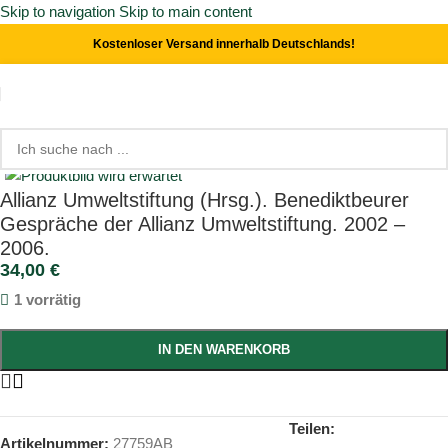
Skip to navigation
Skip to main content
Kostenloser Versand innerhalb Deutschlands!
Start
/
Politik
Click to enlarge
Allianz Umweltstiftung (Hrsg.). Benediktbeurer
Gespräche der Allianz Umweltstiftung. 2002 –
2006.
34,00
€
1 vorrätig
IN DEN WARENKORB
Teilen:
Artikelnummer:
27759AB