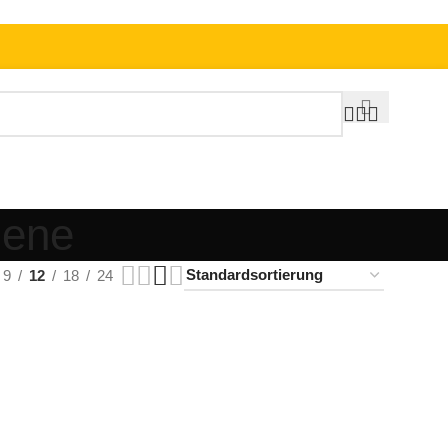
gene
9
12
18
24