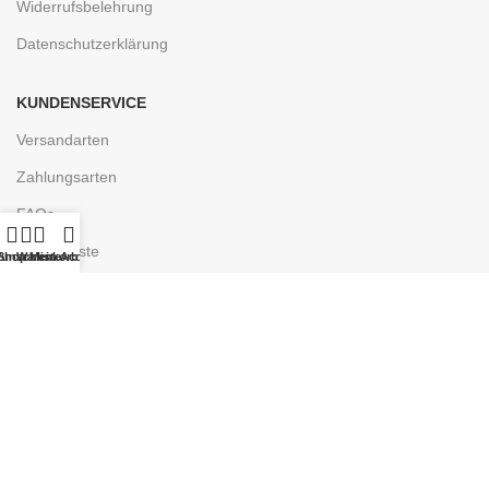
Widerrufsbelehrung
Datenschutzerklärung
KUNDENSERVICE
Versandarten
Zahlungsarten
FAQs
Wunschliste
unschliste
Shop
Warenkorb
Mein Account
ENTDECKEN
Ladengeschäft
Kontakt