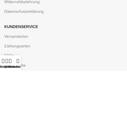
Widerrufsbelehrung
Datenschutzerklärung
KUNDENSERVICE
Versandarten
Zahlungsarten
FAQs
Wunschliste
unschliste
Shop
Warenkorb
Mein Account
ENTDECKEN
Ladengeschäft
Kontakt