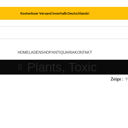
Kostenloser Versand innerhalb Deutschlands!
HOME
LADEN
SHOP
ANTIQUARIA
KONTAKT
Plants, Toxic
Zeige
9