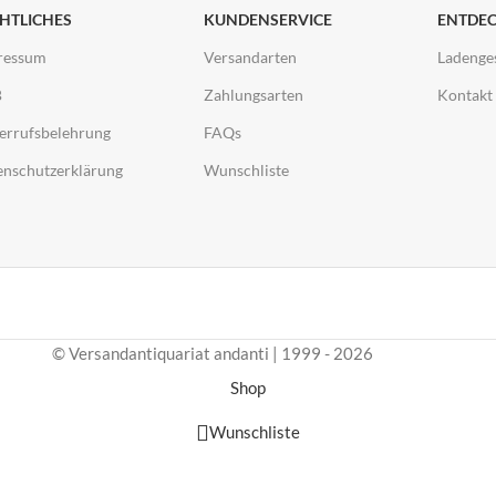
HTLICHES
KUNDENSERVICE
ENTDE
ressum
Versandarten
Ladenge
B
Zahlungsarten
Kontakt
errufsbelehrung
FAQs
enschutzerklärung
Wunschliste
© Versandantiquariat andanti | 1999 - 2026
Shop
Wunschliste
Warenkorb