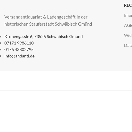
REC
Imp
Versandantiquariat & Ladengeschäft in der
historischen Stauferstadt Schwäbisch Gmünd
AG
Wid
Kronengässle 6, 73525 Schwäbisch Gmünd
07171 9986110
Dat
0176 43802795
info@andanti.de