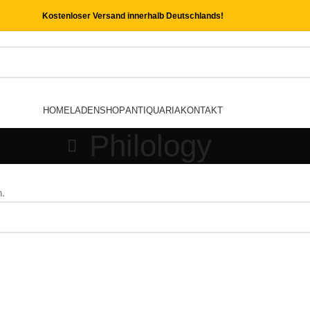
Kostenloser Versand innerhalb Deutschlands!
HOME
LADEN
SHOP
ANTIQUARIA
KONTAKT
Philology
n.