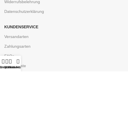
Widerrufsbelehrung
Datenschutzerklärung
KUNDENSERVICE
Versandarten
Zahlungsarten
FAQs
Wunschliste
unschliste
Shop
Warenkorb
Mein Account
ENTDECKEN
Ladengeschäft
Kontakt