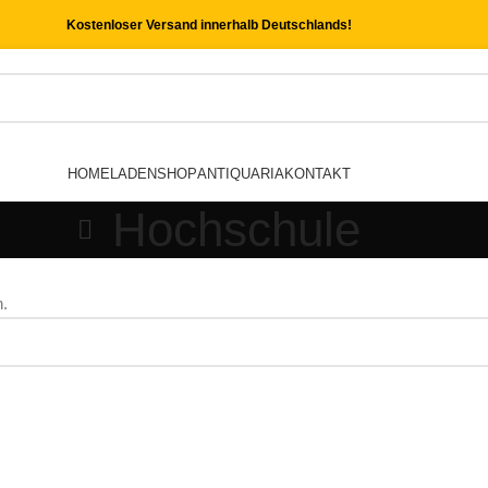
Kostenloser Versand innerhalb Deutschlands!
HOME
LADEN
SHOP
ANTIQUARIA
KONTAKT
Hochschule
n.