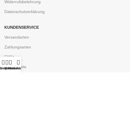
Widerrufsbelehrung
Datenschutzerklärung
KUNDENSERVICE
Versandarten
Zahlungsarten
FAQs
Wunschliste
unschliste
Shop
Warenkorb
Mein Account
ENTDECKEN
Ladengeschäft
Kontakt