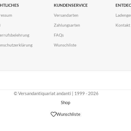
HTLICHES
KUNDENSERVICE
ENTDE
ressum
Versandarten
Ladenge
B
Zahlungsarten
Kontakt
errufsbelehrung
FAQs
enschutzerklärung
Wunschliste
© Versandantiquariat andanti | 1999 - 2026
Shop
Wunschliste
Warenkorb