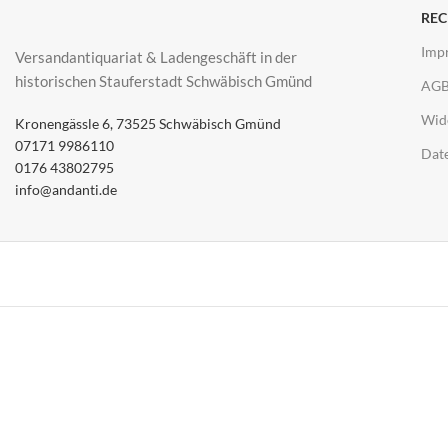
REC
Imp
Versandantiquariat & Ladengeschäft in der
historischen Stauferstadt Schwäbisch Gmünd
AG
Wid
Kronengässle 6, 73525 Schwäbisch Gmünd
07171 9986110
Dat
0176 43802795
info@andanti.de