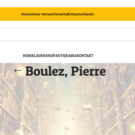
Kostenloser Versand innerhalb Deutschlands!
HOME
LADEN
SHOP
ANTIQUARIA
KONTAKT
Boulez, Pierre
Zeige
9